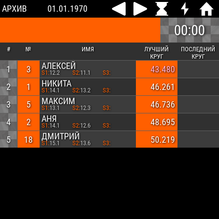
АРХИВ
01.01.1970
00:00
#
№
ИМЯ
ЛУЧШИЙ
ПОСЛЕДНИЙ
КРУГ
КРУГ
АЛЕКСЕЙ
1
3
43.480
S1:
12.2
S2:
11.1
S3:
НИКИТА
2
1
46.261
S1:
14.1
S2:
13.2
S3:
МАКСИМ
3
5
46.736
S1:
13.1
S2:
12.3
S3:
АНЯ
4
2
48.695
S1:
14.1
S2:
12.6
S3:
ДМИТРИЙ
5
18
50.219
S1:
15.1
S2:
13.6
S3: