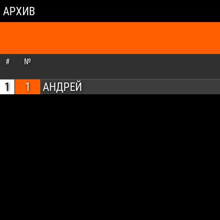
АРХИВ
#
№
1
1
АНДРЕЙ