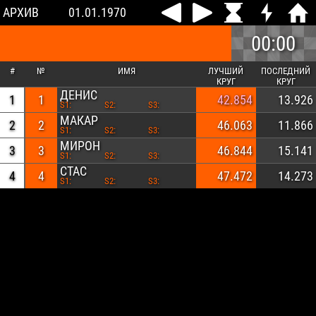
АРХИВ
01.01.1970
00:00
#
№
ИМЯ
ЛУЧШИЙ
ПОСЛЕДНИЙ
КРУГ
КРУГ
ДЕНИС
1
1
42.854
13.926
S1:
S2:
S3:
МАКАР
2
2
46.063
11.866
S1:
S2:
S3:
МИРОН
3
3
46.844
15.141
S1:
S2:
S3:
СТАС
4
4
47.472
14.273
S1:
S2:
S3: