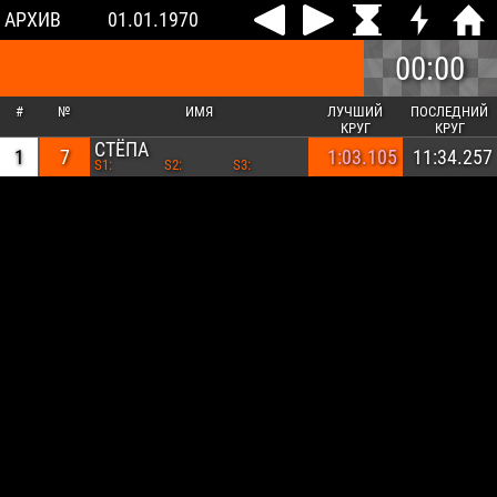
АРХИВ
01.01.1970
00:00
#
№
ИМЯ
ЛУЧШИЙ
ПОСЛЕДНИЙ
КРУГ
КРУГ
СТЁПА
1
7
1:03.105
11:34.257
S1:
S2:
S3: