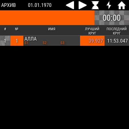
АРХИВ
01.01.1970
00:00
#
№
ИМЯ
ЛУЧШИЙ
ПОСЛЕДНИЙ
КРУГ
КРУГ
АЛЛА
1
1
39.927
11:53.047
S1:
S2:
S3: