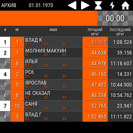
АРХИВ
01.01.1970
00:00
#
№
ИМЯ
ЛУЧШИЙ
ПОСЛЕДНИЙ
КРУГ
КРУГ
ВЛАД К
1
1
43.308
1:08.524
S1:
S2:
S3:
МОЛНИЯ МАКУИН
2
7
44.638
39.158
S1:
S2:
S3:
ИЛЬЯ
3
6
44.978
11:18.607
S1:
S2:
S3:
РС6
4
2
46.160
14.331
S1:
S2:
S3:
ЯРОСЛАВ
5
5
47.407
10:44.900
S1:
S2:
S3:
НЕ СКАЗАЛ
6
8
48.334
10:54.762
S1:
S2:
S3:
САНЯ
7
10
52.765
23.947
S1:
S2:
S3:
ВЛАД Г
8
3
1:02.465
11:11.822
S1:
S2:
S3: