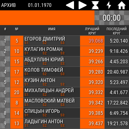
АРХИВ
01.01.1970
00:00
#
№
ИМЯ
ЛУЧШИЙ
ПОСЛЕДНИЙ
КРУГ
КРУГ
ЕГОРОВ ДМИТРИЙ
1
5
39.068
5:20.140
S1:
S2:
S3:
КУЛАГИН РОМАН
2
10
39.239
9:18.426
S1:
S2:
S3:
АБДУЛЛИН ЮРИЙ
3
15
39.266
4:45.203
S1:
S2:
S3:
КОЛОВ ТИМОФЕЙ
4
17
39.280
20:40.987
S1:
S2:
S3:
КУЗИН АНТОН
5
12
39.320
5:23.497
S1:
S2:
S3:
МИХАЛИЦЫН АНДРЕЙ
6
20
39.332
4:41.677
S1:
S2:
S3:
МАСЛОВСКИЙ МАТВЕЙ
7
8
39.342
17:22.842
S1:
S2:
S3:
СПИЦЫН ИГОРЬ
8
14
39.385
6:49.754
S1:
S2:
S3:
ЛАДЫГИН АНТОН
9
13
39.437
19:21.578
S1:
S2:
S3: