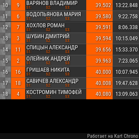
ВАРЯНОВ ВЛАДИМИР
10
9
39.502
13:22.848
S1:
S2:
S3:
ВОДОПЬЯНОВА МАРИЯ
11
6
39.580
9:22.758
S1:
S2:
S3:
ХОХЛОВ РОМАН
12
7
39.591
8:06.338
S1:
S2:
S3:
ШУБИН ДМИТРИЙ
13
3
39.594
10:15.049
S1:
S2:
S3:
СПИЦЫН АЛЕКСАНДР
14
11
39.656
15:33.370
S1:
S2:
S3:
ОЛЕЙНИК АНДРЕЙ
15
2
39.963
7:23.065
S1:
S2:
S3:
ГРИШАЕВ НИКИТА
16
16
40.000
10:07.945
S1:
S2:
S3:
САВИЧЕВ АЛЕКСАНДР
17
18
40.008
19:47.628
S1:
S2:
S3:
КОСТРОМИН ТИМОФЕЙ
18
4
40.080
13:09.063
S1:
S2:
S3:
Работает на Kart Chrono