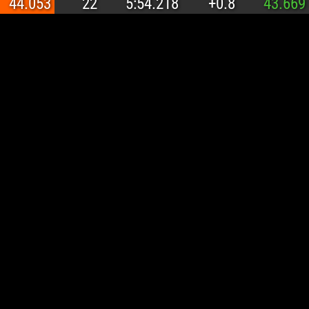
44.053
22
5:54.218
+0.8
43.669