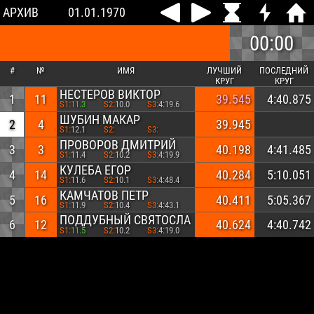
АРХИВ
01.01.1970
00:00
#
№
ИМЯ
ЛУЧШИЙ
ПОСЛЕДНИЙ
КРУГ
КРУГ
НЕСТЕРОВ ВИКТОР
1
11
39.545
4:40.875
S1:
11.3
S2:
10.0
S3:
4:19.6
ШУБИН МАКАР
2
4
39.945
S1:
12.1
S2:
S3:
ПРОВОРОВ ДМИТРИЙ
3
3
40.198
4:41.485
S1:
11.4
S2:
10.2
S3:
4:19.9
КУЛЕБА ЕГОР
4
14
40.284
5:10.051
S1:
11.6
S2:
10.1
S3:
4:48.4
КАМЧАТОВ ПЕТР
5
16
40.411
5:05.367
S1:
11.9
S2:
10.4
S3:
4:43.1
ПОДДУБНЫЙ СВЯТОСЛАВ
6
12
40.624
4:40.742
S1:
11.5
S2:
10.2
S3:
4:19.0