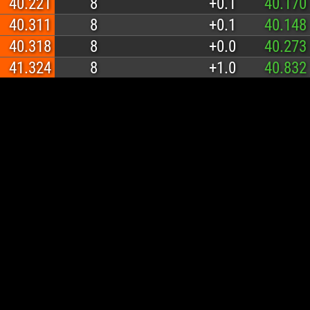
40.221
8
+0.1
40.170
40.311
8
+0.1
40.148
40.318
8
+0.0
40.273
41.324
8
+1.0
40.832