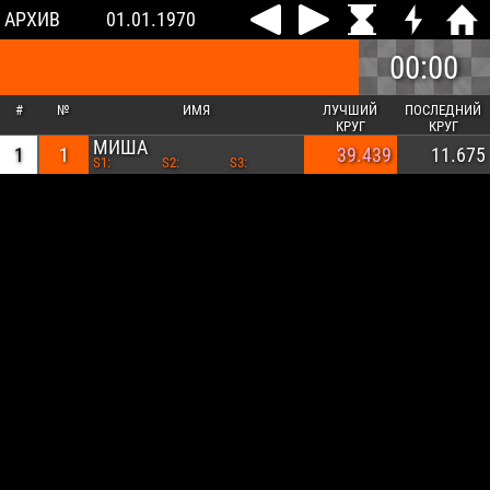
АРХИВ
01.01.1970
00:00
#
№
ИМЯ
ЛУЧШИЙ
ПОСЛЕДНИЙ
КРУГ
КРУГ
МИША
1
1
39.439
11.675
S1:
S2:
S3: