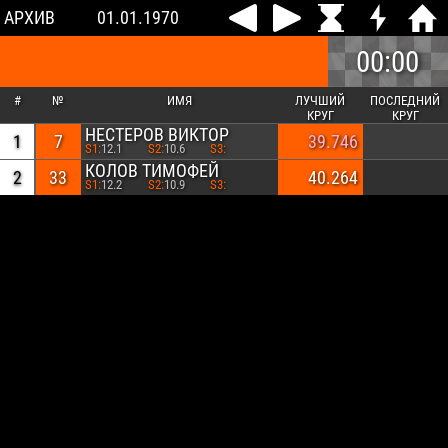
АРХИВ
01.01.1970
00:00
#
№
ИМЯ
ЛУЧШИЙ
ПОСЛЕДНИЙ
КРУГ
КРУГ
НЕСТЕРОВ ВИКТОР
1
7
39.746
S1:
12.1
S2:
10.6
S3:
КОЛОВ ТИМОФЕЙ
2
33
40.264
S1:
12.2
S2:
10.9
S3: