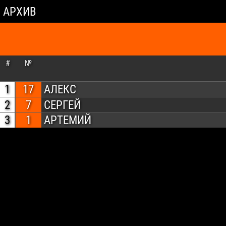
АРХИВ
#
№
1
17
АЛЕКС
2
7
СЕРГЕЙ
3
1
АРТЕМИЙ