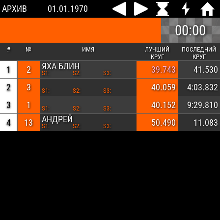
АРХИВ
01.01.1970
00:00
#
№
ИМЯ
ЛУЧШИЙ
ПОСЛЕДНИЙ
КРУГ
КРУГ
ЯХА БЛИН
1
2
39.743
41.530
S1:
S2:
S3:
2
3
40.059
4:03.832
S1:
S2:
S3:
3
1
40.152
9:29.810
S1:
S2:
S3:
АНДРЕЙ
4
13
50.490
11.083
S1:
S2:
S3: