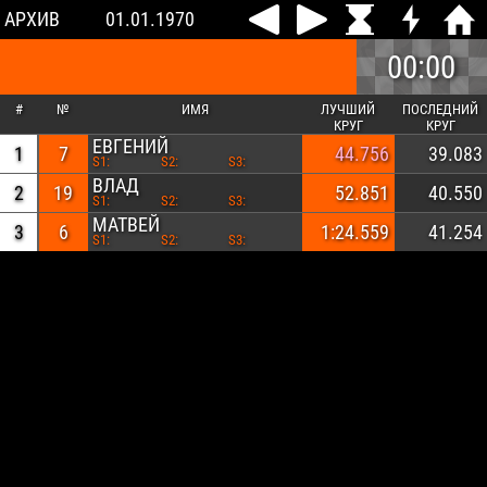
АРХИВ
01.01.1970
00:00
#
№
ИМЯ
ЛУЧШИЙ
ПОСЛЕДНИЙ
КРУГ
КРУГ
ЕВГЕНИЙ
1
7
44.756
39.083
S1:
S2:
S3:
ВЛАД
2
19
52.851
40.550
S1:
S2:
S3:
МАТВЕЙ
3
6
1:24.559
41.254
S1:
S2:
S3: