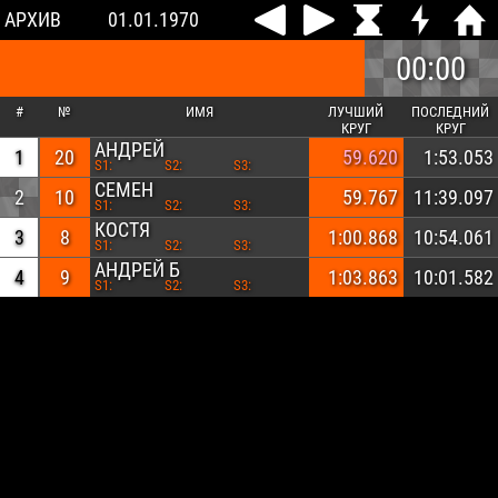
АРХИВ
01.01.1970
00:00
#
№
ИМЯ
ЛУЧШИЙ
ПОСЛЕДНИЙ
КРУГ
КРУГ
АНДРЕЙ
1
20
59.620
1:53.053
S1:
S2:
S3:
СЕМЕН
2
10
59.767
11:39.097
S1:
S2:
S3:
КОСТЯ
3
8
1:00.868
10:54.061
S1:
S2:
S3:
АНДРЕЙ Б
4
9
1:03.863
10:01.582
S1:
S2:
S3: