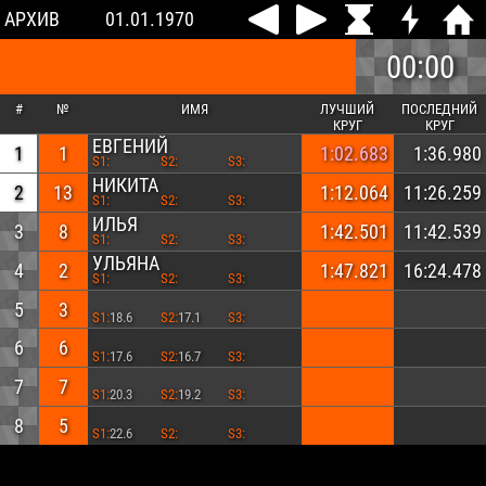
АРХИВ
01.01.1970
00:00
#
№
ИМЯ
ЛУЧШИЙ
ПОСЛЕДНИЙ
КРУГ
КРУГ
ЕВГЕНИЙ
1
1
1:02.683
1:36.980
S1:
S2:
S3:
НИКИТА
2
13
1:12.064
11:26.259
S1:
S2:
S3:
ИЛЬЯ
3
8
1:42.501
11:42.539
S1:
S2:
S3:
УЛЬЯНА
4
2
1:47.821
16:24.478
S1:
S2:
S3:
5
3
S1:
18.6
S2:
17.1
S3:
6
6
S1:
17.6
S2:
16.7
S3:
7
7
S1:
20.3
S2:
19.2
S3:
8
5
S1:
22.6
S2:
S3: