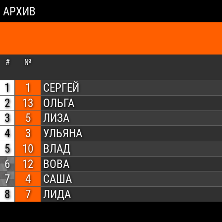
АРХИВ
#
№
1
1
СЕРГЕЙ
2
13
ОЛЬГА
3
5
ЛИЗА
4
3
УЛЬЯНА
5
10
ВЛАД
6
12
ВОВА
7
4
САША
8
7
ЛИДА