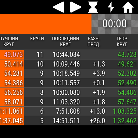
00:00
ЛУЧШИЙ
КРУГИ
ПОСЛЕДНИЙ
РАЗН.
ТЕОР.
КРУГ
КРУГ
ПРЕД.
КРУГ
49.073
11
10:44.034
48.728
50.414
10
10:09.446
+1.3
49.621
54.281
9
10:18.549
+3.9
52.302
54.386
9
10:11.557
+0.1
52.490
56.256
8
10:00.080
+1.9
54.486
58.071
9
11:03.320
+1.8
57.647
1:11.061
6
7:51.808
+13.0
1:08.325
1:37.045
5
14:51.511
+26.0
1:32.462