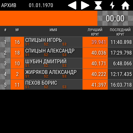
АРХИВ
01.01.1970
00:00
#
№
ИМЯ
ЛУЧШИЙ
ПОСЛЕДНИЙ
КРУГ
КРУГ
СПИЦЫН ИГОРЬ
1
16
39.941
11:40.898
S1:
S2:
S3:
СПИЦЫН АЛЕКСАНДР
2
18
40.036
17:29.798
S1:
S2:
S3:
ШУБИН ДМИТРИЙ
3
10
40.171
6:48.066
S1:
S2:
S3:
ЖИРЯКОВ АЛЕКСАНДР
4
2
40.222
12:17.435
S1:
S2:
S3:
ПЕХОВ БОРИС
5
11
41.397
16:03.718
S1:
S2:
S3: