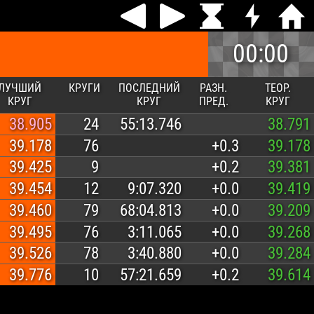
00:00
ЛУЧШИЙ
КРУГИ
ПОСЛЕДНИЙ
РАЗН.
ТЕОР.
КРУГ
КРУГ
ПРЕД.
КРУГ
38.905
24
55:13.746
38.791
39.178
76
+0.3
39.178
39.425
9
+0.2
39.381
39.454
12
9:07.320
+0.0
39.419
39.460
79
68:04.813
+0.0
39.209
39.495
76
3:11.065
+0.0
39.268
39.526
78
3:40.880
+0.0
39.284
39.776
10
57:21.659
+0.2
39.614