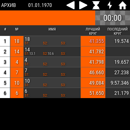
АРХИВ
01.01.1970
00:00
#
№
ИМЯ
ЛУЧШИЙ
ПОСЛЕДНИЙ
КРУГ
КРУГ
18
1
18
41.355
19.574
S1:
S2:
S3:
14
2
14
41.782
S1:
13.1
S2:
10.6
S3:
4
3
4
41.798
19.657
S1:
S2:
S3:
7
4
7
46.660
27.238
S1:
S2:
S3:
10
5
10
49.084
9:57.346
S1:
S2:
S3:
6
6
6
51.650
21.179
S1:
S2:
S3: