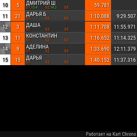
ДМИТРИЙ Ш
10
5
59.781
S1:
15.4
S2:
14.2
S3:
ДАРЬЯ Б
11
21
1:10.088
9:29.507
S1:
S2:
S3:
ДАША
12
3
1:11.708
11:55.971
S1:
S2:
S3:
КОНСТАНТИН
13
11
1:16.652
11:14.325
S1:
S2:
S3:
АДЕЛИНА
14
9
1:33.690
12:11.379
S1:
S2:
S3:
ДАРЬЯ
15
15
1:40.152
11:37.316
S1:
S2:
S3:
Работает на Kart Chrono