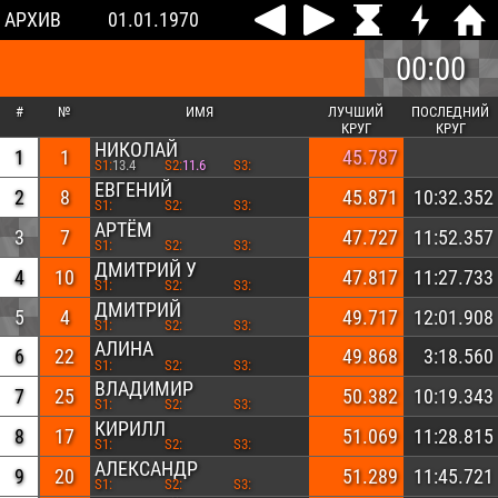
АРХИВ
01.01.1970
00:00
#
№
ИМЯ
ЛУЧШИЙ
ПОСЛЕДНИЙ
КРУГ
КРУГ
НИКОЛАЙ
1
1
45.787
S1:
13.4
S2:
11.6
S3:
ЕВГЕНИЙ
2
8
45.871
10:32.352
S1:
S2:
S3:
АРТЁМ
3
7
47.727
11:52.357
S1:
S2:
S3:
ДМИТРИЙ У
4
10
47.817
11:27.733
S1:
S2:
S3:
ДМИТРИЙ
5
4
49.717
12:01.908
S1:
S2:
S3:
АЛИНА
6
22
49.868
3:18.560
S1:
S2:
S3:
ВЛАДИМИР
7
25
50.382
10:19.343
S1:
S2:
S3:
КИРИЛЛ
8
17
51.069
11:28.815
S1:
S2:
S3:
АЛЕКСАНДР
9
20
51.289
11:45.721
S1:
S2:
S3: