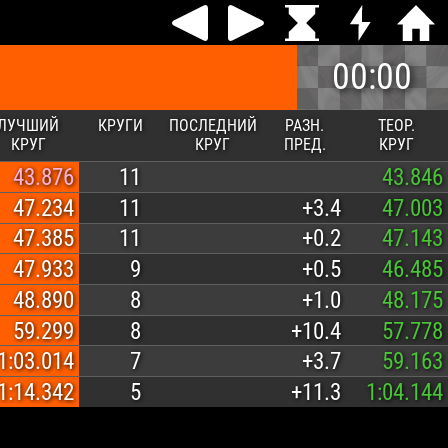
00:00
ЛУЧШИЙ
КРУГИ
ПОСЛЕДНИЙ
РАЗН.
ТЕОР.
КРУГ
КРУГ
ПРЕД.
КРУГ
43.876
11
43.846
47.234
11
+3.4
47.003
47.385
11
+0.2
47.143
47.933
9
+0.5
46.485
48.890
8
+1.0
48.175
59.299
8
+10.4
57.778
1:03.014
7
+3.7
59.163
1:14.342
5
+11.3
1:04.144