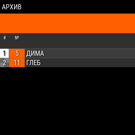
АРХИВ
#
№
1
5
ДИМА
2
11
ГЛЕБ